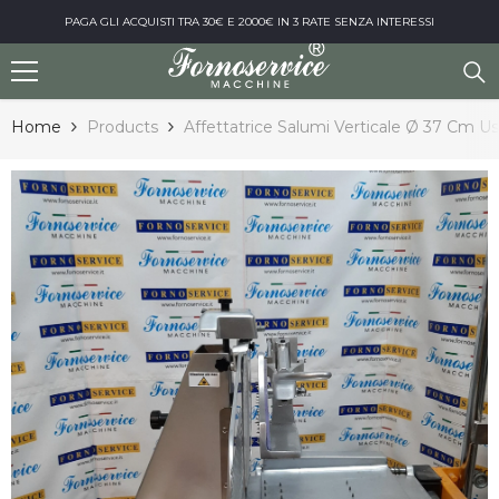
Vai al contenuto
2000€ IN 3 RATE SENZA INTERESSI
CHIAMACI AL NUMERO
Home
Products
Affettatrice Salumi Verticale Ø 37 Cm U